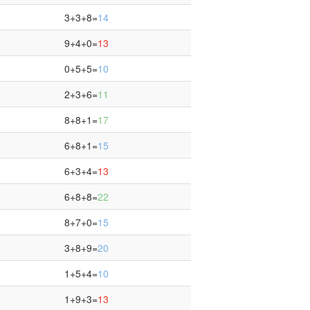
3+3+8=
14
9+4+0=
13
0+5+5=
10
2+3+6=
11
8+8+1=
17
6+8+1=
15
6+3+4=
13
6+8+8=
22
8+7+0=
15
3+8+9=
20
1+5+4=
10
1+9+3=
13