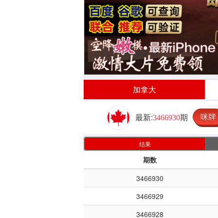
加拿大
咪牌
最新:
期
3466930
结果
期数
3466930
3466929
3466928