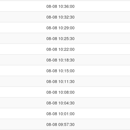
08-08 10:36:00
08-08 10:32:30
08-08 10:29:00
08-08 10:25:30
08-08 10:22:00
08-08 10:18:30
08-08 10:15:00
08-08 10:11:30
08-08 10:08:00
08-08 10:04:30
08-08 10:01:00
08-08 09:57:30